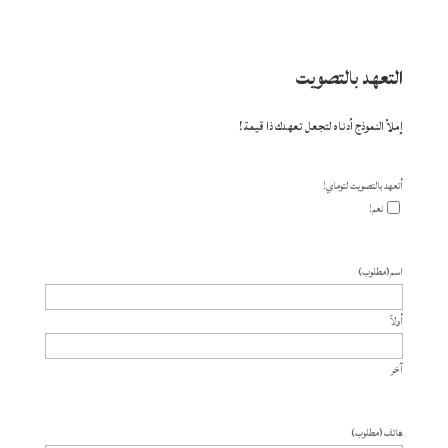
التعهد بالتصويت
إملأ النموذج أدناه لتجعل تعهدك ذا قيمة!
أتعهد بالتصويت لتوماي!
نعم!
اسم
(مطلوب)
أولاً
آخر
هاتف
(مطلوب)